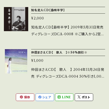
（ひが まゆこ） 石垣島出身。数々のコンクール
知名定人CD【島唄半学】
での受賞歴があるほどの歌唱力を持つ。 沖縄女
¥2,000
性ボーカルグループ「ネーネーズ」のメンバーと
して5年間活動。 2014年、ネーネーズ卒業後、ソ
知名定人CD【島唄半学】 2009年5月31日発売
ロアーティストとして活動開始。 2016年、ソロデ
ディグレコーズDCA-0008 ※ご購入から2営業
ビューCD「新北風～ミーニシ～」をリリース。 知
日以内に発送※ 遊び唄、情唄、教訓歌、俗謡な
名定男プロデュースで制作されたこの作品は、
ど、全13曲収録。 唄を学び人生を学ぶ。 知名定
仲田まさえCD【 歌人 】※50%割引※
比嘉真優子の半生が表現された新曲「ドキュメ
人・ファーストアルバム！ ●収録曲● 01 ケーヒ
ント」や、もはや完成域の八重山民謡など、全9曲
¥1,000
ットゥリ～手間当小 02 遊び県道節 03 浦波節
を収録。 ●収録曲● 01 月ぬ清しゃ 八重山
04 ヨー加那よー 05 紺地小 06 仲座兄 07 恩
仲田まさえCD【 歌人 】 2004年11月24日発
民謡 02 新北風 作詞作曲/知名定男、編曲/
納ナビー 08 ナンダリー小 09 伊佐ヘイヨー 10
売 ディグレコーズDCA-0004 50%引き1,000
前濱YOSHIRO 03 つぃんだら節～久場山越路
門たんかー 11 白雲節 12 名護ぬ前 13 別れの
円 ※ご購入から2営業日以内に発送※ ●収録
節 八重山民謡 04 まんがにすざ節～波照間
煙
曲● 1 歌人 2 汗水節 3 うんじゅが情どぅ頼ま
ぬ島節 八重山民謡 05 恋西陽(くいいりひ)
りる 4 ハーリヌヨーイ 5 遠い道 6 おばぁ 7 か
保存
シェア
LINE
ポスト
作詞作曲/知名定男、編曲/前濱YOSHIRO
ぬしゃがまよ 8 山河、今は遠く
06 ドキュメント 作詞作曲編曲/知名定男 0