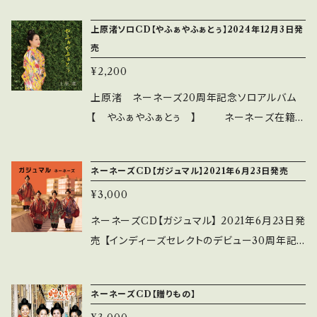
上原渚ソロCD【やふぁやふぁとぅ】2024年12月3日発
売
¥2,200
上原渚 ネーネーズ20周年記念ソロアルバム
【 やふぁやふぁとぅ 】 ネーネーズ在籍2
0年。歴代最長の「ザ・ネーネーズ」 パワフルな歌
声で沖縄民謡やネーネーズ楽曲、そして新曲「や
ネーネーズCD【ガジュマル】2021年6月23日発売
ふぁやふぁとぅ」含む全8曲を収録。 予約開
¥3,000
始 2024年11月22日 発送開始予定 20
24年12月3日 ●収録曲 1 島や唄遊び
ネーネーズCD【ガジュマル】 2021年6月23日発
作詞／上原直彦 作曲編曲／知名定男
売 【インディーズセレクトのデビュー30周年記
2 舟むちユンタ 作詞作曲／知名定男
念コンセプトアルバム】 ネーネーズがディグレコ
編曲／前濱YOSHIRO 3 ナミカジ
ーズからリリースしたCDアルバム4作品（美らう
ネーネーズCD【贈りもの】
作詞作曲編曲／知名定男 4 ナークニー〜
た、愁、彩、贈りもの）から厳選した楽曲を、新た
かいさーれー 沖縄民謡（沖縄詞 吉田康子）