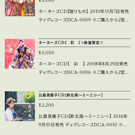
¥3,000
にボーカルを録り直し＆再ミックス。30周年記
5 千鳥ワルツ 作詞作曲／大城貴幸
念作品CDとしてリリース。 ネーネーズプロデュ
ネーネーズCD【贈りもの】 2010年11月7日発売
編曲／前濱YOSHIRO 6 三村踊り
ーサー「知名定男」による厳選の全14曲。 ※ご購
ディグレコーズDCA-0009 ※ご購入から2営業
沖縄民謡 7 泊阿嘉伝説 作詞作曲
入から2営業日以内に発送※ ●収録曲● 01
日以内に発送※ ●収録曲● 01 贈りもの 02
／知名定男 編曲／前濱YOSHIRO 8 やふ
アカブーMISA 02 おしえてよ亀次郎 03 願
アイラブ・ソング・キング 03 春のワルツ 04 初恋
ぁやふぁとぅ 作詞作曲編曲／知名定男 ※
ネーネーズCD【 彩 】※数量限定※
い 04 庭のガジュマル 05 春のワルツ 06
05 SAKISHIMAのテーマ 06 白雲ぬ如に 07
発売日以降のご注文は、2営業日以内に発送い
コザ！ 07 アイラブ・ソング・キング 08 恋西陽
¥3,000
風の道 08 コザ！ 09 山河、今は遠く 10 山ばれ
たします。（火水休業） ※サイン記入はいたしま
09 遠くから 10 手紙 11 ワジワジワルツ 12
ーゆんた 11 赤田首里殿内 12 待ちくたびれて 1
ネーネーズCD【 彩 】 2008年8月29日発売
せん。ライブご来場時等にご依頼ください。
贈りもの 13 それはテイハン 14 まつりの
3 願い
ディグレコーズDCA-0006 ※ご購入から2営業
夜
日以内に発送※ ●収録曲● 01 ＳＵＮＥＩ 02
オキナワン・パッション 03 パラダイスうるま島 0
比嘉真優子CD【新北風～ミーニシ～】
4 ワジワジ ワルツ 05 遠くから 06 黄金の花
¥2,200
07 ハワイ行進曲 08 新北風 09 根間ぬ主 10
手紙 11 アカブーＭＩＳＡ 12 スンガー節 13 ま
比嘉真優子CD【新北風～ミーニシ～】 2016年
つりの夜
9月10日発売 ディグレコーズDCA-0010 ※ご
購入から2営業日以内に発送※ ●比嘉真優子